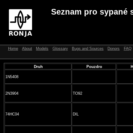
Seznam pro sypané 
Home
About
Models
Glossary
Bugs and Sources
Donors
FAQ
Druh
Pouzdro
H
1N5408
2N3904
TO92
74HC04
DIL