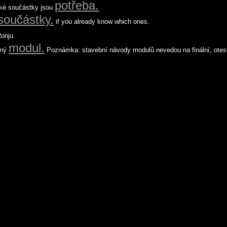
potřeba.
aké součástky jsou
součástky.
if you already know which ones.
onju.
modul.
tný
Poznámka: stavební návody modulů nevedou na finální, otes