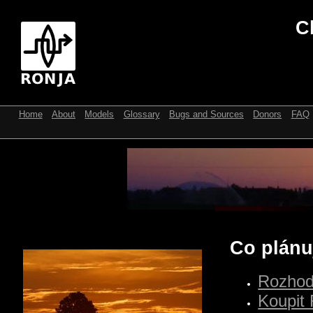
C
Home
About
Models
Glossary
Bugs and Sources
Donors
FAQ
Co plánu
Rozhod
Koupit 