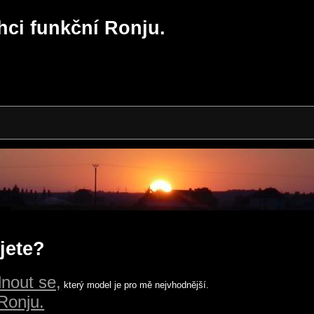
hci funkční Ronju.
jete?
nout se,
který model je pro mě nejvhodnější.
Ronju.