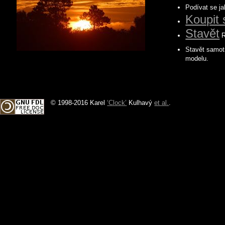
Podívat se j
Koupit 
Stavět
R
Stavět samo
modelu.
© 1998-2016 Karel
‘Clock’
Kulhavý
et al.
.