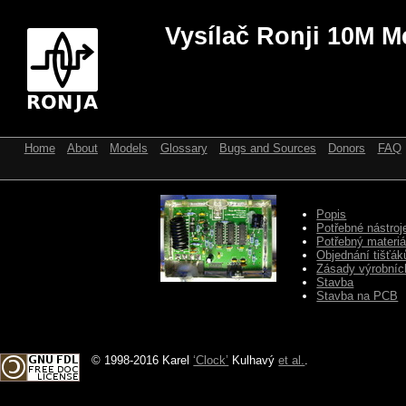
Vysílač Ronji 10M M
Home
About
Models
Glossary
Bugs and Sources
Donors
FAQ
Popis
Potřebné nástroj
Potřebný materiá
Objednání tišťák
Zásady výrobníc
Stavba
Stavba na PCB
© 1998-2016 Karel
‘Clock’
Kulhavý
et al.
.