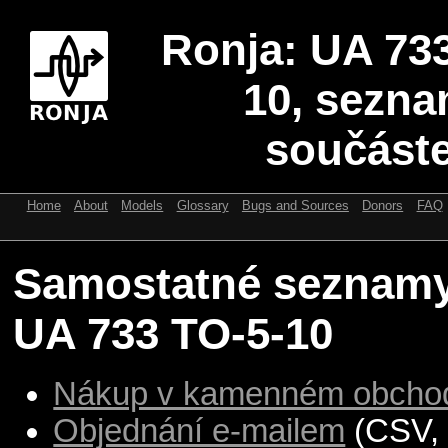
Ronja: UA 73
10, sezn
součást
Home
About
Models
Glossary
Bugs and Sources
Donors
FAQ
Samostatné seznamy
UA 733 TO-5-10
Nákup v kamenném obcho
Objednání e-mailem
(CSV, 