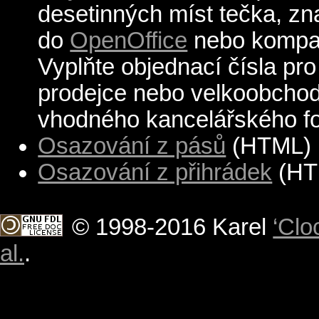
desetinných míst tečka, z
do
OpenOffice
nebo kompat
Vyplňte objednací čísla pr
prodejce nebo velkoobchod
vhodného kancelářského fo
Osazování z pásů
(HTML)
Osazování z přihrádek
(HT
© 1998-2016 Karel
‘Clo
al.
.